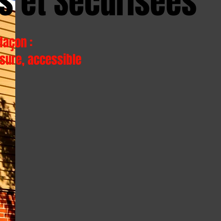
es et Sécurisées
façon :
sure, accessible