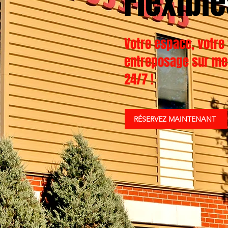
Flexibl
Votre espace, votre 
entreposage sur me
24/7 !
RÉSERVEZ MAINTENANT