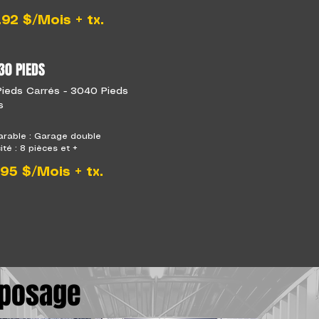
92 $/Mois + tx.
30 PIEDS
ieds Carrés - 3040 Pieds
s
rable : Garage double
té : 8 pièces et +
95 $/Mois + tx.
eposage