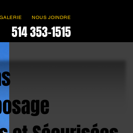
GALERIE
NOUS JOINDRE
514 353-1515
ns
posage