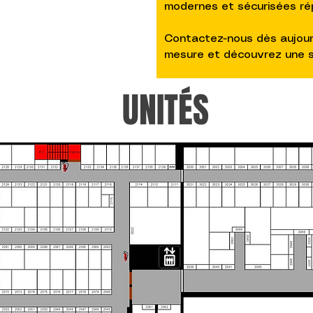
modernes et sécurisées ré
Contactez-nous dès aujourd
mesure et découvrez une so
UNITÉS