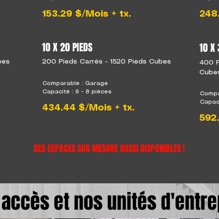
153.29 $/Mois + tx.
248.
10 X 20 PIEDS
10 X 
bes
200 Pieds Carrés - 1520 Pieds Cubes
400 P
Cube
Comparable : Garage
Capacité : 6 - 8 pièces
Compa
Capaci
434.44 $/Mois + tx.
592.
DES ESPACES SUR MESURE AUSSI DISPONIBLES !
 accès et nos unités d'entr